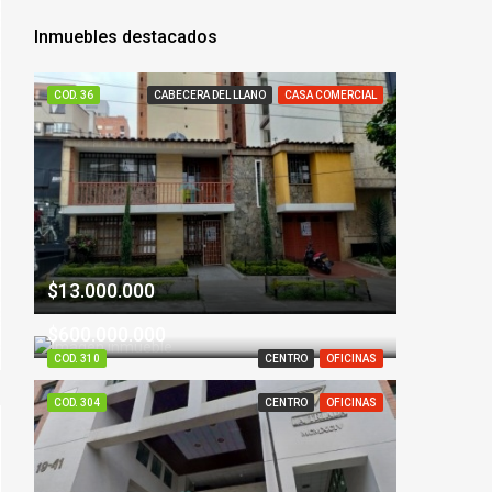
Inmuebles destacados
COD. 36
CABECERA DEL LLANO
CASA COMERCIAL
$13.000.000
$600.000.000
COD. 310
CENTRO
OFICINAS
COD. 304
CENTRO
OFICINAS